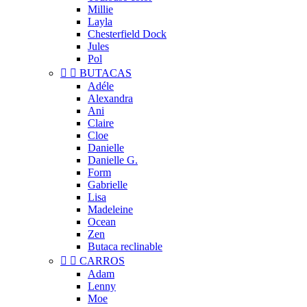
Millie
Layla
Chesterfield Dock
Jules
Pol


BUTACAS
Adéle
Alexandra
Ani
Claire
Cloe
Danielle
Danielle G.
Form
Gabrielle
Lisa
Madeleine
Ocean
Zen
Butaca reclinable


CARROS
Adam
Lenny
Moe