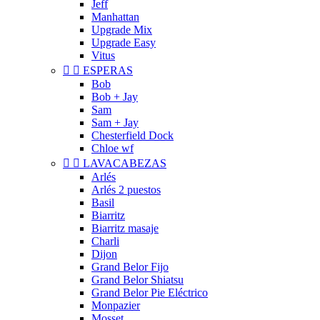
Jeff
Manhattan
Upgrade Mix
Upgrade Easy
Vitus


ESPERAS
Bob
Bob + Jay
Sam
Sam + Jay
Chesterfield Dock
Chloe wf


LAVACABEZAS
Arlés
Arlés 2 puestos
Basil
Biarritz
Biarritz masaje
Charli
Dijon
Grand Belor Fijo
Grand Belor Shiatsu
Grand Belor Pie Eléctrico
Monpazier
Mosset