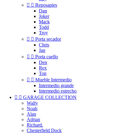


Reposapies
Dan
Joker
Mack
Todd
Troy


Porta secador
Chris
Jan


Porta cuello
Den
Rex
Ton


Mueble Intermedio
Intermedio grande
Intermedio estrecho


GARAGE COLLECTION
Wally
Noah
Alan
Adrian
Richard.
Chesterfield Dock