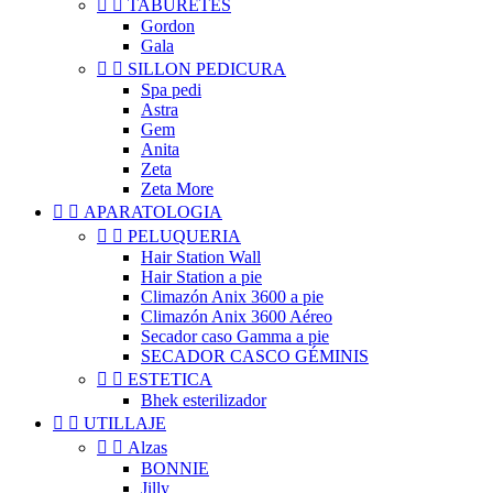


TABURETES
Gordon
Gala


SILLON PEDICURA
Spa pedi
Astra
Gem
Anita
Zeta
Zeta More


APARATOLOGIA


PELUQUERIA
Hair Station Wall
Hair Station a pie
Climazón Anix 3600 a pie
Climazón Anix 3600 Aéreo
Secador caso Gamma a pie
SECADOR CASCO GÉMINIS


ESTETICA
Bhek esterilizador


UTILLAJE


Alzas
BONNIE
Jilly