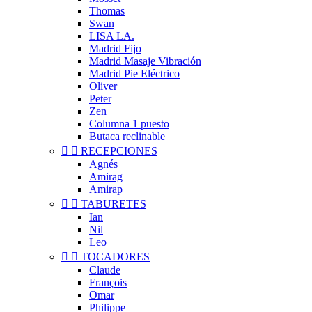
Thomas
Swan
LISA LA.
Madrid Fijo
Madrid Masaje Vibración
Madrid Pie Eléctrico
Oliver
Peter
Zen
Columna 1 puesto
Butaca reclinable


RECEPCIONES
Agnés
Amirag
Amirap


TABURETES
Ian
Nil
Leo


TOCADORES
Claude
François
Omar
Philippe