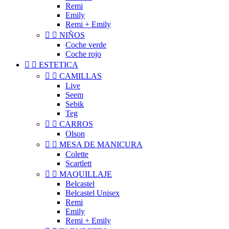
Remi
Emily
Remi + Emily


NIÑOS
Coche verde
Coche rojo


ESTETICA


CAMILLAS
Live
Seem
Sebik
Teg


CARROS
Olson


MESA DE MANICURA
Colette
Scartlett


MAQUILLAJE
Belcastel
Belcastel Unisex
Remi
Emily
Remi + Emily