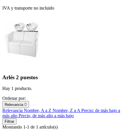
IVA y transporte no incluido
Arlés 2 puestos
Hay 1 producto.
Ordenar por:
Relevancia

Relevancia
Nombre, A a Z
Nombre, Z a A
Precio: de más bajo a
más alto
Precio, de más alto a más bajo
Filtrar
Mostrando 1-1 de 1 artículo(s)