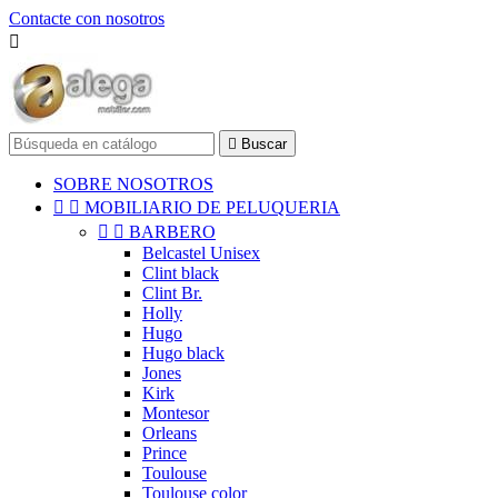
Contacte con nosotros


Buscar
SOBRE NOSOTROS


MOBILIARIO DE PELUQUERIA


BARBERO
Belcastel Unisex
Clint black
Clint Br.
Holly
Hugo
Hugo black
Jones
Kirk
Montesor
Orleans
Prince
Toulouse
Toulouse color