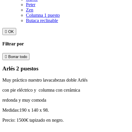
Peter
Zen
Columna 1 puesto
Butaca reclinable

OK
Filtrar por

Borrar todo
Arlés 2 puestos
Muy práctico nuestro lavacabezas doble Arlés
con pie eléctrico y columna con cerámica
redonda y muy comoda
Medidas:190 x 140 x 98.
Precio: 1500€ tapizado en negro.