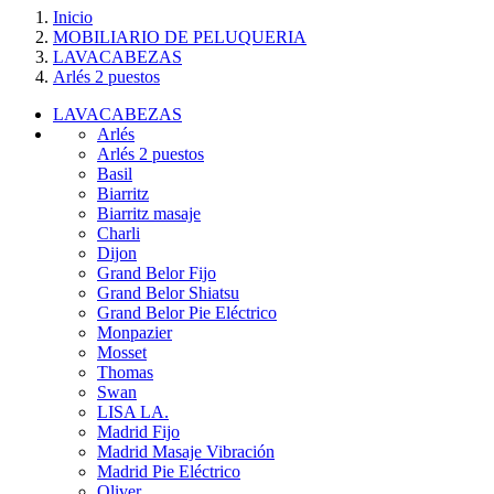
Inicio
MOBILIARIO DE PELUQUERIA
LAVACABEZAS
Arlés 2 puestos
LAVACABEZAS
Arlés
Arlés 2 puestos
Basil
Biarritz
Biarritz masaje
Charli
Dijon
Grand Belor Fijo
Grand Belor Shiatsu
Grand Belor Pie Eléctrico
Monpazier
Mosset
Thomas
Swan
LISA LA.
Madrid Fijo
Madrid Masaje Vibración
Madrid Pie Eléctrico
Oliver