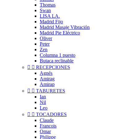
Thomas
Swan
LISA LA.
Madrid Fijo
Madrid Masaje Vibración
Madrid Pie Eléctrico
Oliver
Peter
Zen
Columna 1 puesto
Butaca reclinable


RECEPCIONES
Agnés
Amirag
Amirap


TABURETES
Ian
Nil
Leo


TOCADORES
Claude
François
Omar
Philippe