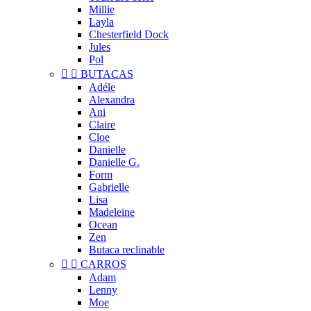
Millie
Layla
Chesterfield Dock
Jules
Pol


BUTACAS
Adéle
Alexandra
Ani
Claire
Cloe
Danielle
Danielle G.
Form
Gabrielle
Lisa
Madeleine
Ocean
Zen
Butaca reclinable


CARROS
Adam
Lenny
Moe