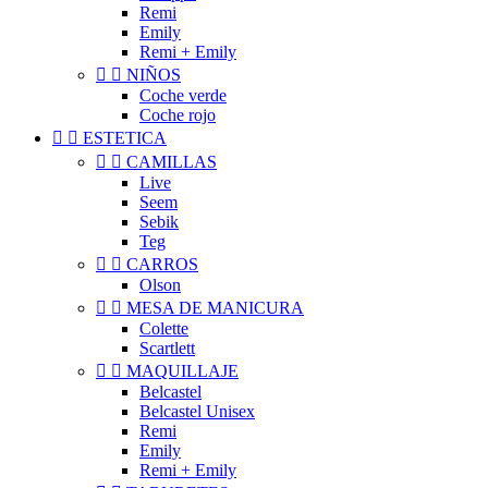
Remi
Emily
Remi + Emily


NIÑOS
Coche verde
Coche rojo


ESTETICA


CAMILLAS
Live
Seem
Sebik
Teg


CARROS
Olson


MESA DE MANICURA
Colette
Scartlett


MAQUILLAJE
Belcastel
Belcastel Unisex
Remi
Emily
Remi + Emily