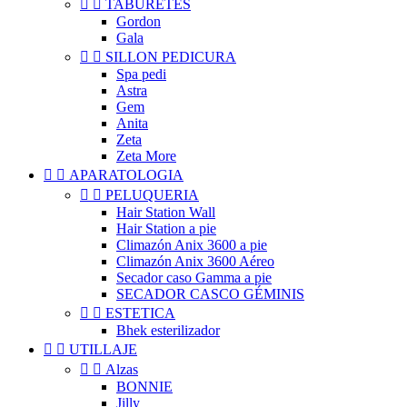


TABURETES
Gordon
Gala


SILLON PEDICURA
Spa pedi
Astra
Gem
Anita
Zeta
Zeta More


APARATOLOGIA


PELUQUERIA
Hair Station Wall
Hair Station a pie
Climazón Anix 3600 a pie
Climazón Anix 3600 Aéreo
Secador caso Gamma a pie
SECADOR CASCO GÉMINIS


ESTETICA
Bhek esterilizador


UTILLAJE


Alzas
BONNIE
Jilly