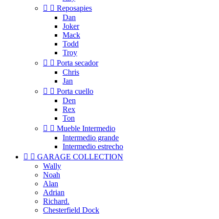


Reposapies
Dan
Joker
Mack
Todd
Troy


Porta secador
Chris
Jan


Porta cuello
Den
Rex
Ton


Mueble Intermedio
Intermedio grande
Intermedio estrecho


GARAGE COLLECTION
Wally
Noah
Alan
Adrian
Richard.
Chesterfield Dock