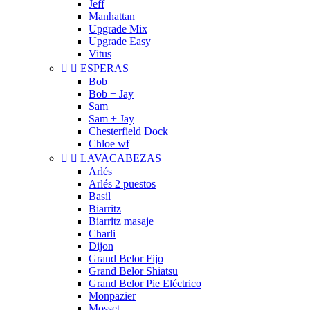
Jeff
Manhattan
Upgrade Mix
Upgrade Easy
Vitus


ESPERAS
Bob
Bob + Jay
Sam
Sam + Jay
Chesterfield Dock
Chloe wf


LAVACABEZAS
Arlés
Arlés 2 puestos
Basil
Biarritz
Biarritz masaje
Charli
Dijon
Grand Belor Fijo
Grand Belor Shiatsu
Grand Belor Pie Eléctrico
Monpazier
Mosset