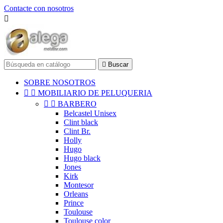
Contacte con nosotros


Buscar
SOBRE NOSOTROS


MOBILIARIO DE PELUQUERIA


BARBERO
Belcastel Unisex
Clint black
Clint Br.
Holly
Hugo
Hugo black
Jones
Kirk
Montesor
Orleans
Prince
Toulouse
Toulouse color