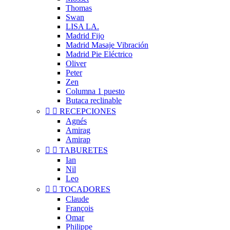
Thomas
Swan
LISA LA.
Madrid Fijo
Madrid Masaje Vibración
Madrid Pie Eléctrico
Oliver
Peter
Zen
Columna 1 puesto
Butaca reclinable


RECEPCIONES
Agnés
Amirag
Amirap


TABURETES
Ian
Nil
Leo


TOCADORES
Claude
François
Omar
Philippe