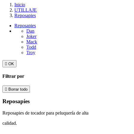
Inicio
UTILLAJE
Reposapies
Reposapies
Dan
Joker
Mack
Todd
Troy

OK
Filtrar por

Borrar todo
Reposapies
Reposapies de tocador para peluquería de alta
calidad.