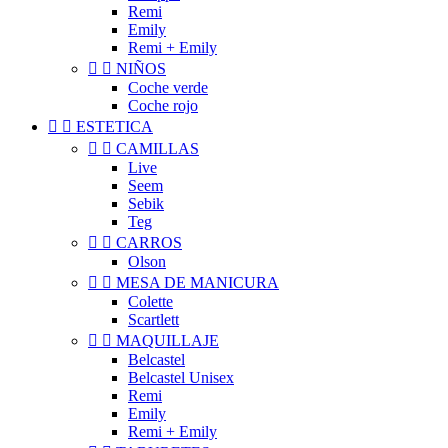
Remi
Emily
Remi + Emily


NIÑOS
Coche verde
Coche rojo


ESTETICA


CAMILLAS
Live
Seem
Sebik
Teg


CARROS
Olson


MESA DE MANICURA
Colette
Scartlett


MAQUILLAJE
Belcastel
Belcastel Unisex
Remi
Emily
Remi + Emily