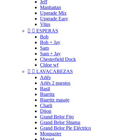
Jeff
Manhattan
Upgrade Mix
Upgrade Easy
Vitus


ESPERAS
Bob
Bob + Jay
Sam
Sam + Jay
Chesterfield Dock
Chloe wf


LAVACABEZAS
Arlés
Arlés 2 puestos
Basil
Biarritz
Biarritz masaje
Charli
Dijon
Grand Belor Fijo
Grand Belor Shiatsu
Grand Belor Pie Eléctrico
Monpazier
Mosset