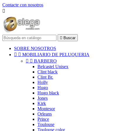
Contacte con nosotros


Buscar
SOBRE NOSOTROS


MOBILIARIO DE PELUQUERIA


BARBERO
Belcastel Unisex
Clint black
Clint Br.
Holly
Hugo
Hugo black
Jones
Kirk
Montesor
Orleans
Prince
Toulouse
Toulouse color