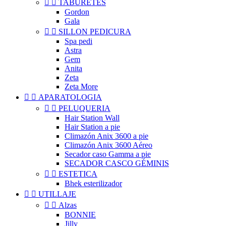


TABURETES
Gordon
Gala


SILLON PEDICURA
Spa pedi
Astra
Gem
Anita
Zeta
Zeta More


APARATOLOGIA


PELUQUERIA
Hair Station Wall
Hair Station a pie
Climazón Anix 3600 a pie
Climazón Anix 3600 Aéreo
Secador caso Gamma a pie
SECADOR CASCO GÉMINIS


ESTETICA
Bhek esterilizador


UTILLAJE


Alzas
BONNIE
Jilly