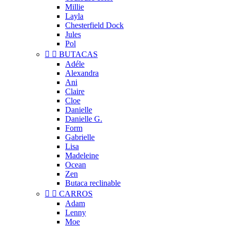
Millie
Layla
Chesterfield Dock
Jules
Pol


BUTACAS
Adéle
Alexandra
Ani
Claire
Cloe
Danielle
Danielle G.
Form
Gabrielle
Lisa
Madeleine
Ocean
Zen
Butaca reclinable


CARROS
Adam
Lenny
Moe