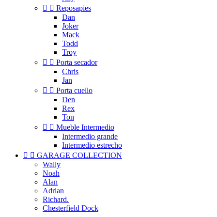


Reposapies
Dan
Joker
Mack
Todd
Troy


Porta secador
Chris
Jan


Porta cuello
Den
Rex
Ton


Mueble Intermedio
Intermedio grande
Intermedio estrecho


GARAGE COLLECTION
Wally
Noah
Alan
Adrian
Richard.
Chesterfield Dock