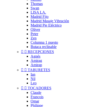
Thomas
Swan
LISA LA.
Madrid Fijo
Madrid Masaje Vibración
Madrid Pie Eléctrico
Oliver
Peter
Zen
Columna 1 puesto
Butaca reclinable


RECEPCIONES
Agnés
Amirag
Amirap


TABURETES
Ian
Nil
Leo


TOCADORES
Claude
François
Omar
Philippe