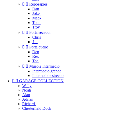


Reposapies
Dan
Joker
Mack
Todd
Troy


Porta secador
Chris
Jan


Porta cuello
Den
Rex
Ton


Mueble Intermedio
Intermedio grande
Intermedio estrecho


GARAGE COLLECTION
Wally
Noah
Alan
Adrian
Richard.
Chesterfield Dock