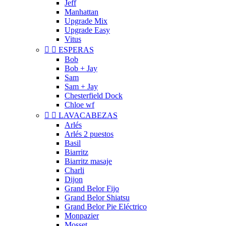
Jeff
Manhattan
Upgrade Mix
Upgrade Easy
Vitus


ESPERAS
Bob
Bob + Jay
Sam
Sam + Jay
Chesterfield Dock
Chloe wf


LAVACABEZAS
Arlés
Arlés 2 puestos
Basil
Biarritz
Biarritz masaje
Charli
Dijon
Grand Belor Fijo
Grand Belor Shiatsu
Grand Belor Pie Eléctrico
Monpazier
Mosset