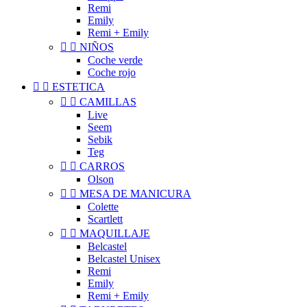
Remi
Emily
Remi + Emily


NIÑOS
Coche verde
Coche rojo


ESTETICA


CAMILLAS
Live
Seem
Sebik
Teg


CARROS
Olson


MESA DE MANICURA
Colette
Scartlett


MAQUILLAJE
Belcastel
Belcastel Unisex
Remi
Emily
Remi + Emily