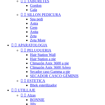


TABURETES
Gordon
Gala


SILLON PEDICURA
Spa pedi
Astra
Gem
Anita
Zeta
Zeta More


APARATOLOGIA


PELUQUERIA
Hair Station Wall
Hair Station a pie
Climazón Anix 3600 a pie
Climazón Anix 3600 Aéreo
Secador caso Gamma a pie
SECADOR CASCO GÉMINIS


ESTETICA
Bhek esterilizador


UTILLAJE


Alzas
BONNIE
Jilly