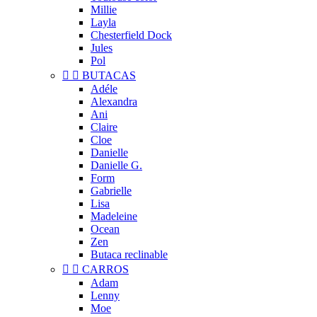
Millie
Layla
Chesterfield Dock
Jules
Pol


BUTACAS
Adéle
Alexandra
Ani
Claire
Cloe
Danielle
Danielle G.
Form
Gabrielle
Lisa
Madeleine
Ocean
Zen
Butaca reclinable


CARROS
Adam
Lenny
Moe