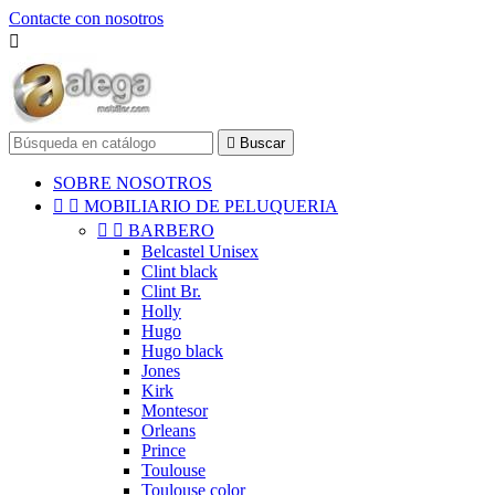
Contacte con nosotros


Buscar
SOBRE NOSOTROS


MOBILIARIO DE PELUQUERIA


BARBERO
Belcastel Unisex
Clint black
Clint Br.
Holly
Hugo
Hugo black
Jones
Kirk
Montesor
Orleans
Prince
Toulouse
Toulouse color