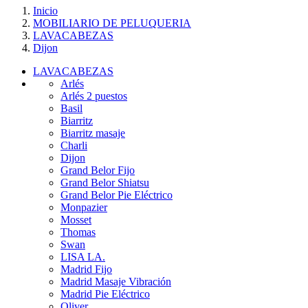
Inicio
MOBILIARIO DE PELUQUERIA
LAVACABEZAS
Dijon
LAVACABEZAS
Arlés
Arlés 2 puestos
Basil
Biarritz
Biarritz masaje
Charli
Dijon
Grand Belor Fijo
Grand Belor Shiatsu
Grand Belor Pie Eléctrico
Monpazier
Mosset
Thomas
Swan
LISA LA.
Madrid Fijo
Madrid Masaje Vibración
Madrid Pie Eléctrico
Oliver