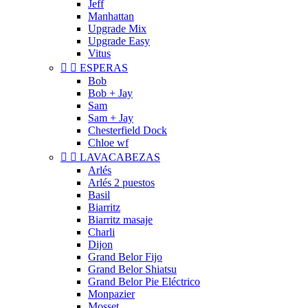
Jeff
Manhattan
Upgrade Mix
Upgrade Easy
Vitus


ESPERAS
Bob
Bob + Jay
Sam
Sam + Jay
Chesterfield Dock
Chloe wf


LAVACABEZAS
Arlés
Arlés 2 puestos
Basil
Biarritz
Biarritz masaje
Charli
Dijon
Grand Belor Fijo
Grand Belor Shiatsu
Grand Belor Pie Eléctrico
Monpazier
Mosset