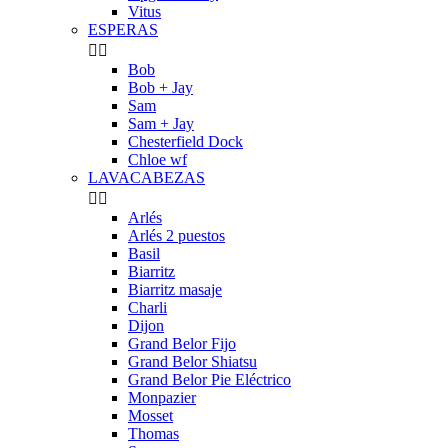
Vitus
ESPERAS


Bob
Bob + Jay
Sam
Sam + Jay
Chesterfield Dock
Chloe wf
LAVACABEZAS


Arlés
Arlés 2 puestos
Basil
Biarritz
Biarritz masaje
Charli
Dijon
Grand Belor Fijo
Grand Belor Shiatsu
Grand Belor Pie Eléctrico
Monpazier
Mosset
Thomas