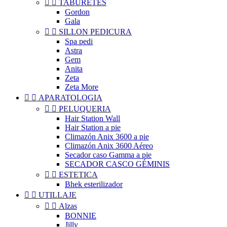


TABURETES
Gordon
Gala


SILLON PEDICURA
Spa pedi
Astra
Gem
Anita
Zeta
Zeta More


APARATOLOGIA


PELUQUERIA
Hair Station Wall
Hair Station a pie
Climazón Anix 3600 a pie
Climazón Anix 3600 Aéreo
Secador caso Gamma a pie
SECADOR CASCO GÉMINIS


ESTETICA
Bhek esterilizador


UTILLAJE


Alzas
BONNIE
Jilly