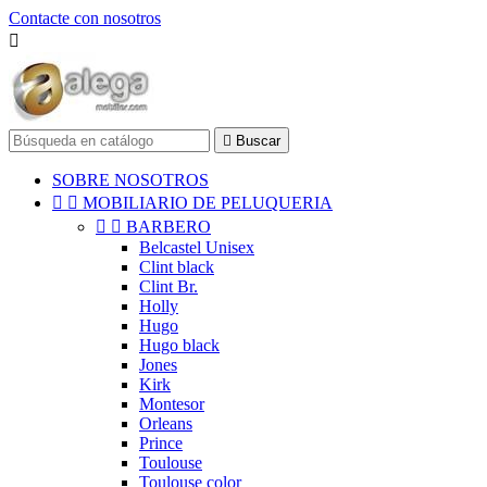
Contacte con nosotros


Buscar
SOBRE NOSOTROS


MOBILIARIO DE PELUQUERIA


BARBERO
Belcastel Unisex
Clint black
Clint Br.
Holly
Hugo
Hugo black
Jones
Kirk
Montesor
Orleans
Prince
Toulouse
Toulouse color