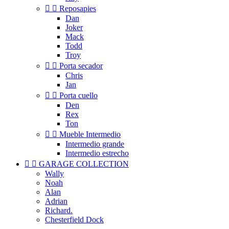


Reposapies
Dan
Joker
Mack
Todd
Troy


Porta secador
Chris
Jan


Porta cuello
Den
Rex
Ton


Mueble Intermedio
Intermedio grande
Intermedio estrecho


GARAGE COLLECTION
Wally
Noah
Alan
Adrian
Richard.
Chesterfield Dock