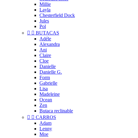
Millie
Layla
Chesterfield Dock
Jules
Pol


BUTACAS
Adéle
Alexandra
Ani
Claire
Cloe
Danielle
Danielle G.
Form
Gabrielle
Lisa
Madeleine
Ocean
Zen
Butaca reclinable


CARROS
Adam
Lenny
Moe