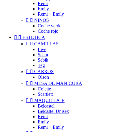
Remi
Emily
Remi + Emily


NIÑOS
Coche verde
Coche rojo


ESTETICA


CAMILLAS
Live
Seem
Sebik
Teg


CARROS
Olson


MESA DE MANICURA
Colette
Scartlett


MAQUILLAJE
Belcastel
Belcastel Unisex
Remi
Emily
Remi + Emily