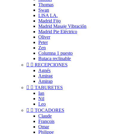
Thomas
Swan
LISA LA.
Madrid Fijo
Madrid Masaje Vibración
Madrid Pie Eléctrico
Oliver
Peter
Zen
Columna 1 puesto
Butaca reclinable


RECEPCIONES
Agnés
Amirag
Amirap


TABURETES
Ian
Nil
Leo


TOCADORES
Claude
François
Omar
Philippe