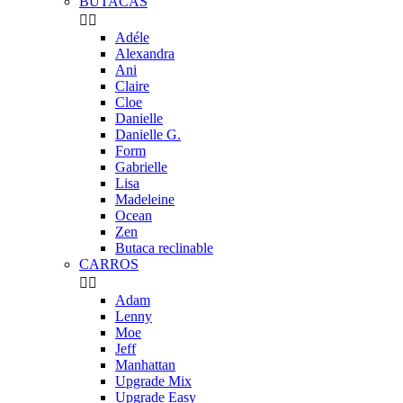
BUTACAS


Adéle
Alexandra
Ani
Claire
Cloe
Danielle
Danielle G.
Form
Gabrielle
Lisa
Madeleine
Ocean
Zen
Butaca reclinable
CARROS


Adam
Lenny
Moe
Jeff
Manhattan
Upgrade Mix
Upgrade Easy