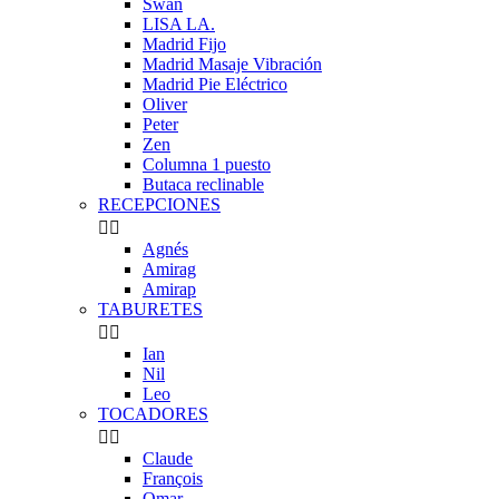
Swan
LISA LA.
Madrid Fijo
Madrid Masaje Vibración
Madrid Pie Eléctrico
Oliver
Peter
Zen
Columna 1 puesto
Butaca reclinable
RECEPCIONES


Agnés
Amirag
Amirap
TABURETES


Ian
Nil
Leo
TOCADORES


Claude
François
Omar