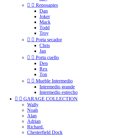


Reposapies
Dan
Joker
Mack
Todd
Troy


Porta secador
Chris
Jan


Porta cuello
Den
Rex
Ton


Mueble Intermedio
Intermedio grande
Intermedio estrecho


GARAGE COLLECTION
Wally
Noah
Alan
Adrian
Richard.
Chesterfield Dock