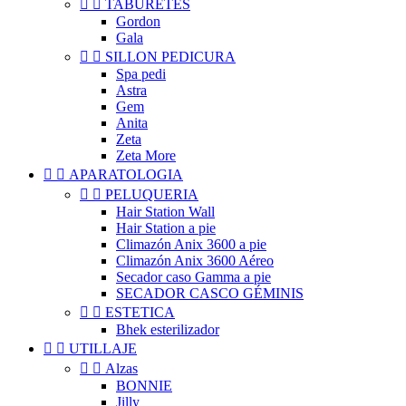


TABURETES
Gordon
Gala


SILLON PEDICURA
Spa pedi
Astra
Gem
Anita
Zeta
Zeta More


APARATOLOGIA


PELUQUERIA
Hair Station Wall
Hair Station a pie
Climazón Anix 3600 a pie
Climazón Anix 3600 Aéreo
Secador caso Gamma a pie
SECADOR CASCO GÉMINIS


ESTETICA
Bhek esterilizador


UTILLAJE


Alzas
BONNIE
Jilly