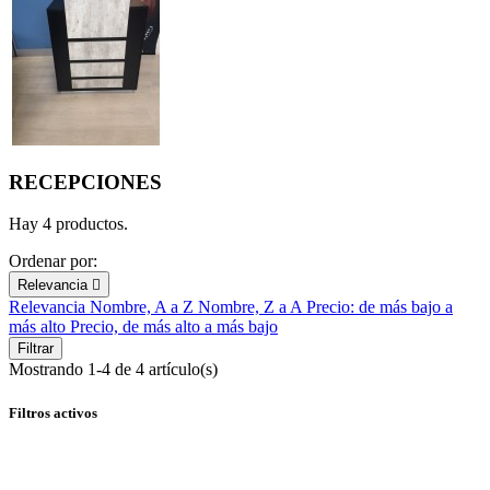
RECEPCIONES
Hay 4 productos.
Ordenar por:
Relevancia

Relevancia
Nombre, A a Z
Nombre, Z a A
Precio: de más bajo a
más alto
Precio, de más alto a más bajo
Filtrar
Mostrando 1-4 de 4 artículo(s)
Filtros activos