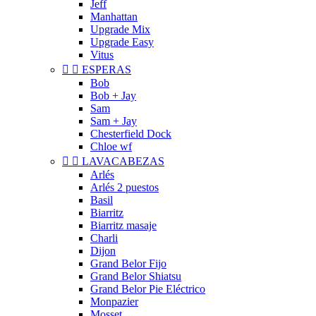
Jeff
Manhattan
Upgrade Mix
Upgrade Easy
Vitus


ESPERAS
Bob
Bob + Jay
Sam
Sam + Jay
Chesterfield Dock
Chloe wf


LAVACABEZAS
Arlés
Arlés 2 puestos
Basil
Biarritz
Biarritz masaje
Charli
Dijon
Grand Belor Fijo
Grand Belor Shiatsu
Grand Belor Pie Eléctrico
Monpazier
Mosset