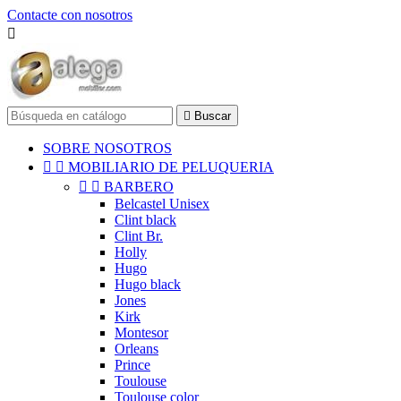
Contacte con nosotros


Buscar
SOBRE NOSOTROS


MOBILIARIO DE PELUQUERIA


BARBERO
Belcastel Unisex
Clint black
Clint Br.
Holly
Hugo
Hugo black
Jones
Kirk
Montesor
Orleans
Prince
Toulouse
Toulouse color