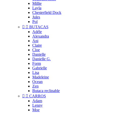
Millie
Layla
Chesterfield Dock
Jules
Pol


BUTACAS
Adéle
Alexandra
Ani
Claire
Cloe
Danielle
Danielle G.
Form
Gabrielle
Lisa
Madeleine
Ocean
Zen
Butaca reclinable


CARROS
Adam
Lenny
Moe