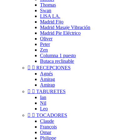
Thomas
Swan
LISA LA.
Madrid Fijo
Madrid Masaje Vibración
Madrid Pie Eléctrico
Oliver
Peter
Zen
Columna 1 puesto
Butaca reclinable


RECEPCIONES
Agnés
Amirag
Amirap


TABURETES
Ian
Nil
Leo


TOCADORES
Claude
François
Omar
Philippe