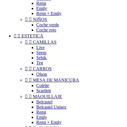
Remi
Emily
Remi + Emily


NIÑOS
Coche verde
Coche rojo


ESTETICA


CAMILLAS
Live
Seem
Sebik
Teg


CARROS
Olson


MESA DE MANICURA
Colette
Scartlett


MAQUILLAJE
Belcastel
Belcastel Unisex
Remi
Emily
Remi + Emily