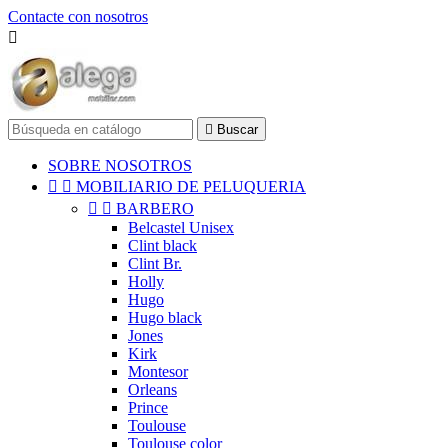
Contacte con nosotros


Buscar
SOBRE NOSOTROS


MOBILIARIO DE PELUQUERIA


BARBERO
Belcastel Unisex
Clint black
Clint Br.
Holly
Hugo
Hugo black
Jones
Kirk
Montesor
Orleans
Prince
Toulouse
Toulouse color