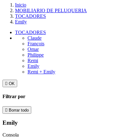
Inicio
MOBILIARIO DE PELUQUERIA
TOCADORES
Emily
TOCADORES
Claude
François
Omar
Philippe
Remi
Emily
Remi + Emily

OK
Filtrar por

Borrar todo
Emily
Consola