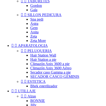


TABURETES
Gordon
Gala


SILLON PEDICURA
Spa pedi
Astra
Gem
Anita
Zeta
Zeta More


APARATOLOGIA


PELUQUERIA
Hair Station Wall
Hair Station a pie
Climazón Anix 3600 a pie
Climazón Anix 3600 Aéreo
Secador caso Gamma a pie
SECADOR CASCO GÉMINIS


ESTETICA
Bhek esterilizador


UTILLAJE


Alzas
BONNIE
Jilly