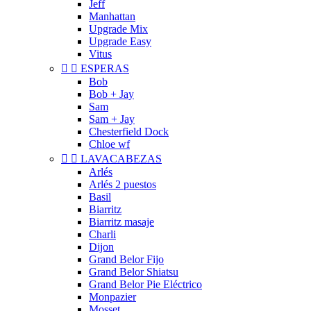
Jeff
Manhattan
Upgrade Mix
Upgrade Easy
Vitus


ESPERAS
Bob
Bob + Jay
Sam
Sam + Jay
Chesterfield Dock
Chloe wf


LAVACABEZAS
Arlés
Arlés 2 puestos
Basil
Biarritz
Biarritz masaje
Charli
Dijon
Grand Belor Fijo
Grand Belor Shiatsu
Grand Belor Pie Eléctrico
Monpazier
Mosset