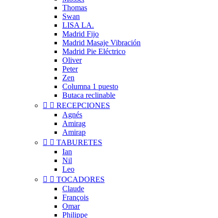
Thomas
Swan
LISA LA.
Madrid Fijo
Madrid Masaje Vibración
Madrid Pie Eléctrico
Oliver
Peter
Zen
Columna 1 puesto
Butaca reclinable


RECEPCIONES
Agnés
Amirag
Amirap


TABURETES
Ian
Nil
Leo


TOCADORES
Claude
François
Omar
Philippe