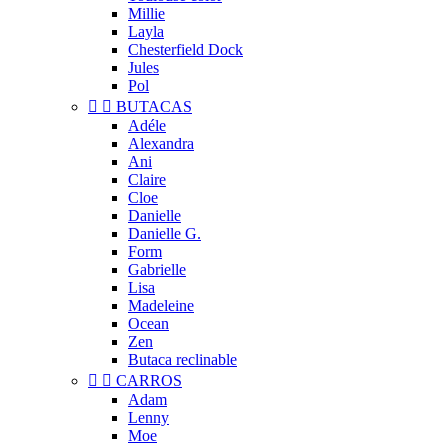
Millie
Layla
Chesterfield Dock
Jules
Pol


BUTACAS
Adéle
Alexandra
Ani
Claire
Cloe
Danielle
Danielle G.
Form
Gabrielle
Lisa
Madeleine
Ocean
Zen
Butaca reclinable


CARROS
Adam
Lenny
Moe