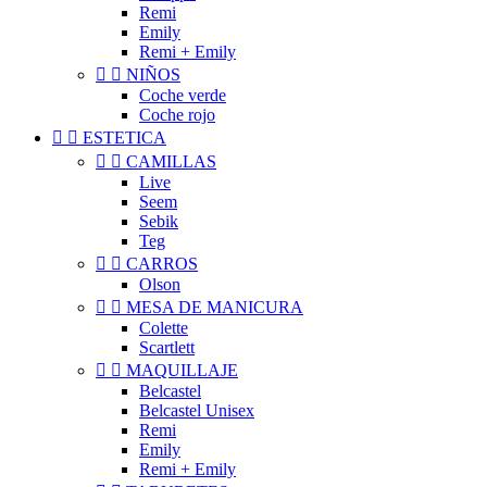
Remi
Emily
Remi + Emily


NIÑOS
Coche verde
Coche rojo


ESTETICA


CAMILLAS
Live
Seem
Sebik
Teg


CARROS
Olson


MESA DE MANICURA
Colette
Scartlett


MAQUILLAJE
Belcastel
Belcastel Unisex
Remi
Emily
Remi + Emily