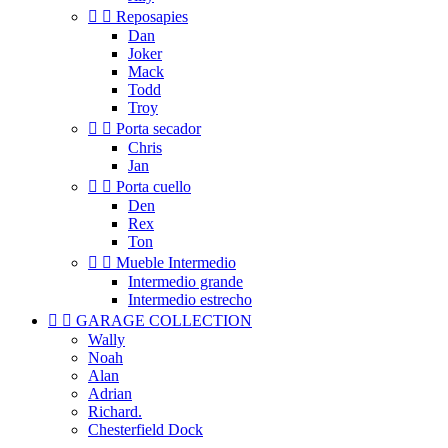


Reposapies
Dan
Joker
Mack
Todd
Troy


Porta secador
Chris
Jan


Porta cuello
Den
Rex
Ton


Mueble Intermedio
Intermedio grande
Intermedio estrecho


GARAGE COLLECTION
Wally
Noah
Alan
Adrian
Richard.
Chesterfield Dock