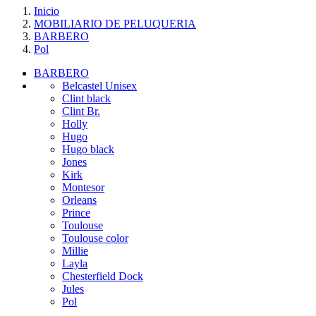
Inicio
MOBILIARIO DE PELUQUERIA
BARBERO
Pol
BARBERO
Belcastel Unisex
Clint black
Clint Br.
Holly
Hugo
Hugo black
Jones
Kirk
Montesor
Orleans
Prince
Toulouse
Toulouse color
Millie
Layla
Chesterfield Dock
Jules
Pol