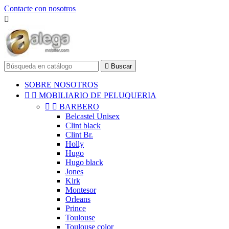
Contacte con nosotros


Buscar
SOBRE NOSOTROS


MOBILIARIO DE PELUQUERIA


BARBERO
Belcastel Unisex
Clint black
Clint Br.
Holly
Hugo
Hugo black
Jones
Kirk
Montesor
Orleans
Prince
Toulouse
Toulouse color