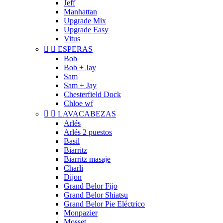
Jeff
Manhattan
Upgrade Mix
Upgrade Easy
Vitus


ESPERAS
Bob
Bob + Jay
Sam
Sam + Jay
Chesterfield Dock
Chloe wf


LAVACABEZAS
Arlés
Arlés 2 puestos
Basil
Biarritz
Biarritz masaje
Charli
Dijon
Grand Belor Fijo
Grand Belor Shiatsu
Grand Belor Pie Eléctrico
Monpazier
Mosset