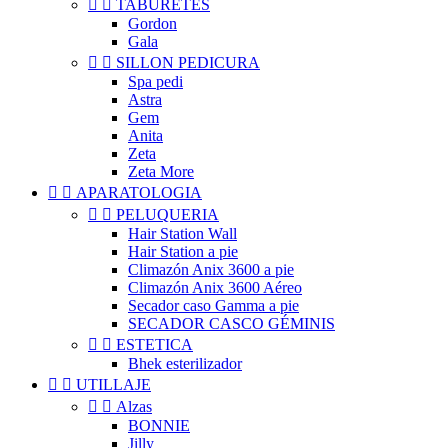


TABURETES
Gordon
Gala


SILLON PEDICURA
Spa pedi
Astra
Gem
Anita
Zeta
Zeta More


APARATOLOGIA


PELUQUERIA
Hair Station Wall
Hair Station a pie
Climazón Anix 3600 a pie
Climazón Anix 3600 Aéreo
Secador caso Gamma a pie
SECADOR CASCO GÉMINIS


ESTETICA
Bhek esterilizador


UTILLAJE


Alzas
BONNIE
Jilly