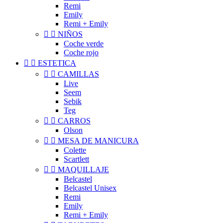
Remi
Emily
Remi + Emily


NIÑOS
Coche verde
Coche rojo


ESTETICA


CAMILLAS
Live
Seem
Sebik
Teg


CARROS
Olson


MESA DE MANICURA
Colette
Scartlett


MAQUILLAJE
Belcastel
Belcastel Unisex
Remi
Emily
Remi + Emily