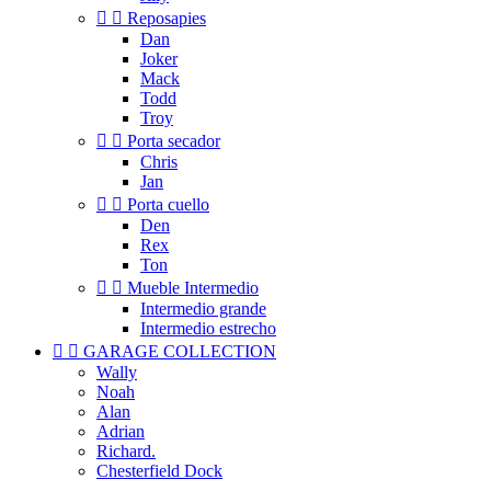


Reposapies
Dan
Joker
Mack
Todd
Troy


Porta secador
Chris
Jan


Porta cuello
Den
Rex
Ton


Mueble Intermedio
Intermedio grande
Intermedio estrecho


GARAGE COLLECTION
Wally
Noah
Alan
Adrian
Richard.
Chesterfield Dock