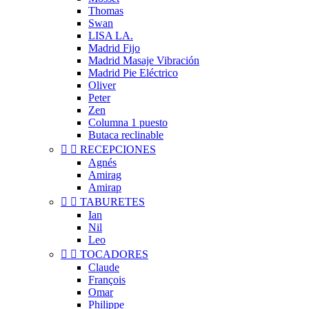
Thomas
Swan
LISA LA.
Madrid Fijo
Madrid Masaje Vibración
Madrid Pie Eléctrico
Oliver
Peter
Zen
Columna 1 puesto
Butaca reclinable


RECEPCIONES
Agnés
Amirag
Amirap


TABURETES
Ian
Nil
Leo


TOCADORES
Claude
François
Omar
Philippe