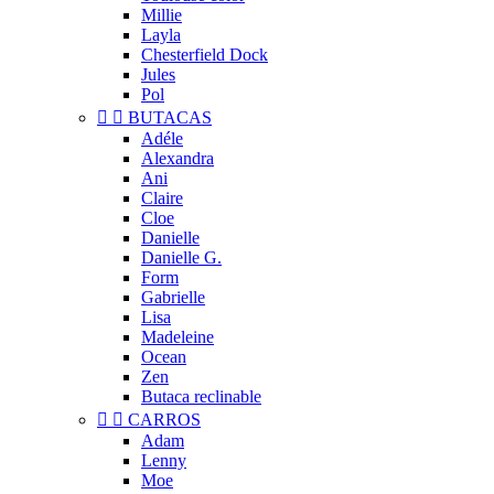
Millie
Layla
Chesterfield Dock
Jules
Pol


BUTACAS
Adéle
Alexandra
Ani
Claire
Cloe
Danielle
Danielle G.
Form
Gabrielle
Lisa
Madeleine
Ocean
Zen
Butaca reclinable


CARROS
Adam
Lenny
Moe