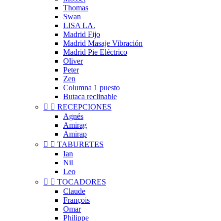
Thomas
Swan
LISA LA.
Madrid Fijo
Madrid Masaje Vibración
Madrid Pie Eléctrico
Oliver
Peter
Zen
Columna 1 puesto
Butaca reclinable


RECEPCIONES
Agnés
Amirag
Amirap


TABURETES
Ian
Nil
Leo


TOCADORES
Claude
François
Omar
Philippe