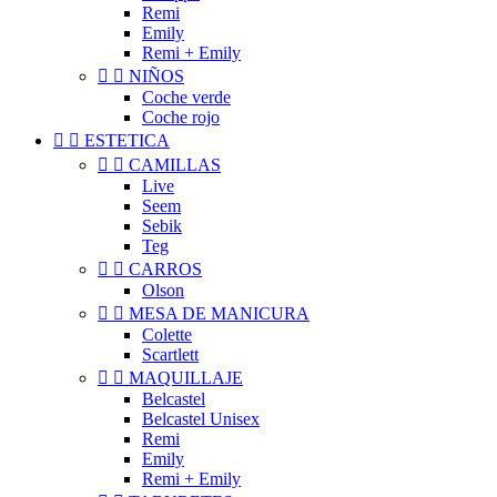
Remi
Emily
Remi + Emily


NIÑOS
Coche verde
Coche rojo


ESTETICA


CAMILLAS
Live
Seem
Sebik
Teg


CARROS
Olson


MESA DE MANICURA
Colette
Scartlett


MAQUILLAJE
Belcastel
Belcastel Unisex
Remi
Emily
Remi + Emily