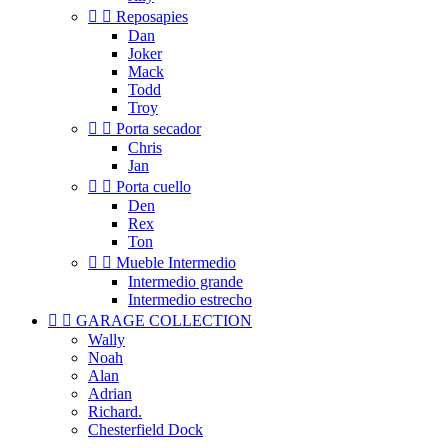


Reposapies
Dan
Joker
Mack
Todd
Troy


Porta secador
Chris
Jan


Porta cuello
Den
Rex
Ton


Mueble Intermedio
Intermedio grande
Intermedio estrecho


GARAGE COLLECTION
Wally
Noah
Alan
Adrian
Richard.
Chesterfield Dock