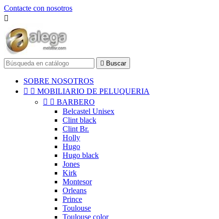
Contacte con nosotros


Buscar
SOBRE NOSOTROS


MOBILIARIO DE PELUQUERIA


BARBERO
Belcastel Unisex
Clint black
Clint Br.
Holly
Hugo
Hugo black
Jones
Kirk
Montesor
Orleans
Prince
Toulouse
Toulouse color