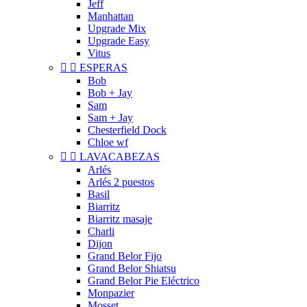
Jeff
Manhattan
Upgrade Mix
Upgrade Easy
Vitus


ESPERAS
Bob
Bob + Jay
Sam
Sam + Jay
Chesterfield Dock
Chloe wf


LAVACABEZAS
Arlés
Arlés 2 puestos
Basil
Biarritz
Biarritz masaje
Charli
Dijon
Grand Belor Fijo
Grand Belor Shiatsu
Grand Belor Pie Eléctrico
Monpazier
Mosset