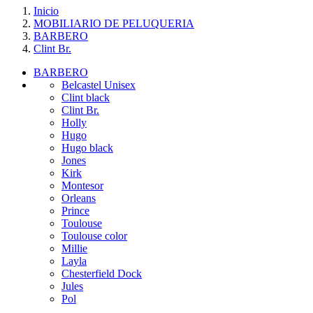
Inicio
MOBILIARIO DE PELUQUERIA
BARBERO
Clint Br.
BARBERO
Belcastel Unisex
Clint black
Clint Br.
Holly
Hugo
Hugo black
Jones
Kirk
Montesor
Orleans
Prince
Toulouse
Toulouse color
Millie
Layla
Chesterfield Dock
Jules
Pol