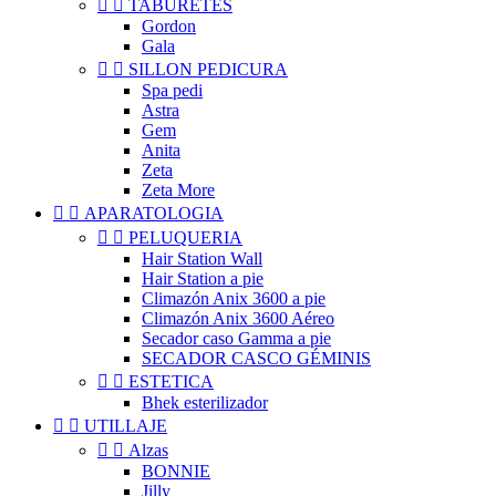


TABURETES
Gordon
Gala


SILLON PEDICURA
Spa pedi
Astra
Gem
Anita
Zeta
Zeta More


APARATOLOGIA


PELUQUERIA
Hair Station Wall
Hair Station a pie
Climazón Anix 3600 a pie
Climazón Anix 3600 Aéreo
Secador caso Gamma a pie
SECADOR CASCO GÉMINIS


ESTETICA
Bhek esterilizador


UTILLAJE


Alzas
BONNIE
Jilly