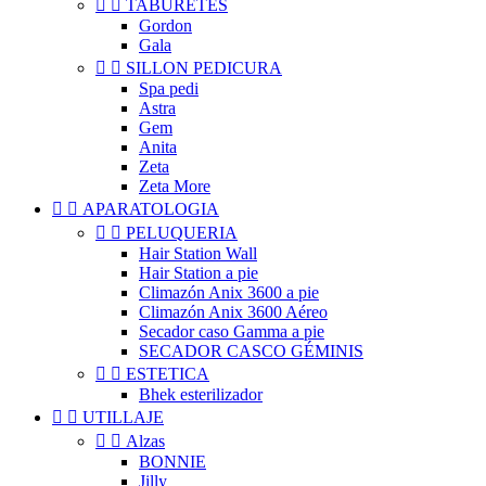


TABURETES
Gordon
Gala


SILLON PEDICURA
Spa pedi
Astra
Gem
Anita
Zeta
Zeta More


APARATOLOGIA


PELUQUERIA
Hair Station Wall
Hair Station a pie
Climazón Anix 3600 a pie
Climazón Anix 3600 Aéreo
Secador caso Gamma a pie
SECADOR CASCO GÉMINIS


ESTETICA
Bhek esterilizador


UTILLAJE


Alzas
BONNIE
Jilly