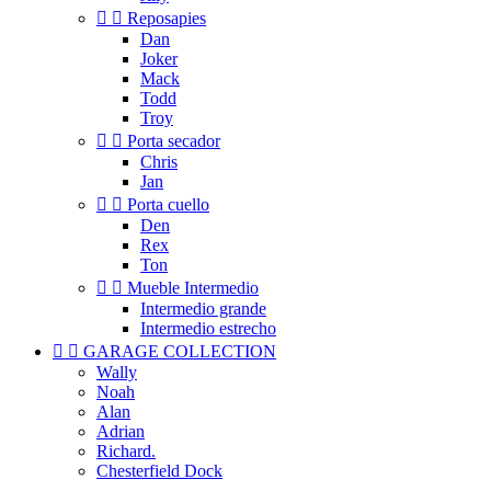


Reposapies
Dan
Joker
Mack
Todd
Troy


Porta secador
Chris
Jan


Porta cuello
Den
Rex
Ton


Mueble Intermedio
Intermedio grande
Intermedio estrecho


GARAGE COLLECTION
Wally
Noah
Alan
Adrian
Richard.
Chesterfield Dock