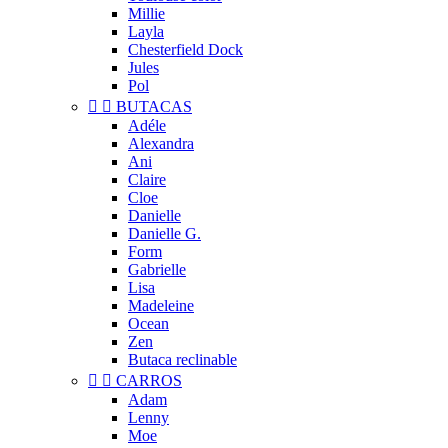
Millie
Layla
Chesterfield Dock
Jules
Pol


BUTACAS
Adéle
Alexandra
Ani
Claire
Cloe
Danielle
Danielle G.
Form
Gabrielle
Lisa
Madeleine
Ocean
Zen
Butaca reclinable


CARROS
Adam
Lenny
Moe