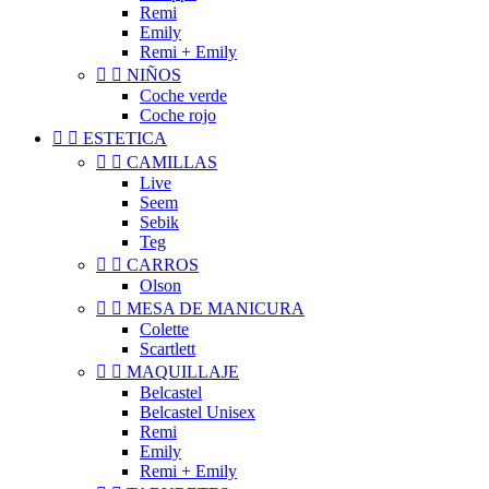
Remi
Emily
Remi + Emily


NIÑOS
Coche verde
Coche rojo


ESTETICA


CAMILLAS
Live
Seem
Sebik
Teg


CARROS
Olson


MESA DE MANICURA
Colette
Scartlett


MAQUILLAJE
Belcastel
Belcastel Unisex
Remi
Emily
Remi + Emily