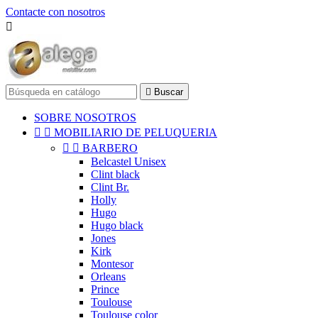
Contacte con nosotros


Buscar
SOBRE NOSOTROS


MOBILIARIO DE PELUQUERIA


BARBERO
Belcastel Unisex
Clint black
Clint Br.
Holly
Hugo
Hugo black
Jones
Kirk
Montesor
Orleans
Prince
Toulouse
Toulouse color