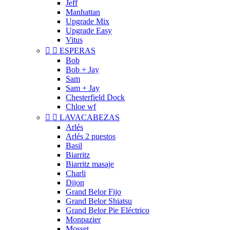
Jeff
Manhattan
Upgrade Mix
Upgrade Easy
Vitus


ESPERAS
Bob
Bob + Jay
Sam
Sam + Jay
Chesterfield Dock
Chloe wf


LAVACABEZAS
Arlés
Arlés 2 puestos
Basil
Biarritz
Biarritz masaje
Charli
Dijon
Grand Belor Fijo
Grand Belor Shiatsu
Grand Belor Pie Eléctrico
Monpazier
Mosset