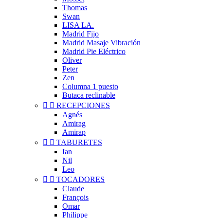
Thomas
Swan
LISA LA.
Madrid Fijo
Madrid Masaje Vibración
Madrid Pie Eléctrico
Oliver
Peter
Zen
Columna 1 puesto
Butaca reclinable


RECEPCIONES
Agnés
Amirag
Amirap


TABURETES
Ian
Nil
Leo


TOCADORES
Claude
François
Omar
Philippe